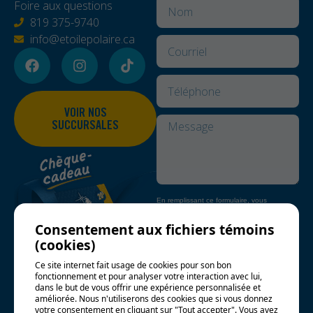
Foire aux questions
819 375-9740
info@etoilepolaire.ca
VOIR NOS
SUCCURSALES
En remplissant ce formulaire, vous
consentez à partager vos informations
conformément à nos
Conditions d'utilisation
Consentement aux fichiers témoins
et
politique de confidentialité
.
(cookies)
ENVOYER LA
Ce site internet fait usage de cookies pour son bon
DEMANDE
fonctionnement et pour analyser votre interaction avec lui,
dans le but de vous offrir une expérience personnalisée et
améliorée. Nous n'utiliserons des cookies que si vous donnez
Alternative:
votre consentement en cliquant sur "Tout accepter". Vous avez