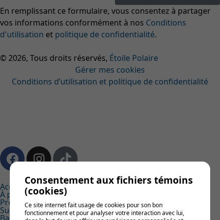
En remplissant ce formulaire, vous consentez à partager
vos informations conformément à nos
Conditions
d'utilisation
et
politique de confidentialité
.
© 2026, Tous droits réservés,
Étoile Polaire
Gérer mes cookies
Conditions d’utilisation et politique de confidentialité
DESIGN
+
WEB
+
HÉBERGEMENT
Consentement aux fichiers témoins
Accueil
(cookies)
À propos de nous
Produits glacés
Ce site internet fait usage de cookies pour son bon
Succursales
fonctionnement et pour analyser votre interaction avec lui,
Bar laitier mobile