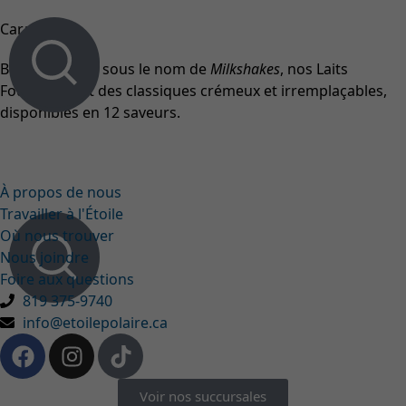
Caramel
Bien reconnus sous le nom de
Milkshakes
, nos Laits
Fouettés sont des classiques crémeux et irremplaçables,
disponibles en 12 saveurs.
À propos de nous
Travailler à l'Étoile
Où nous trouver
Nous joindre
Foire aux questions
819 375-9740
info@etoilepolaire.ca
Voir nos succursales